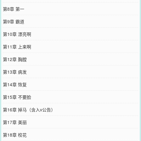
第8章 第一
第9章 霸道
第10章 漂亮啊
第11章 上来啊
第12章 胸膛
第13章 病发
第14章 恢复
第15章 不要脸
第16章 掉马（含入v公告）
第17章 美丽
第18章 校花