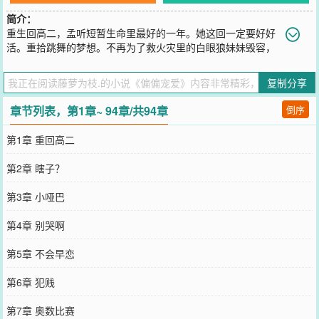
简介：
重生回高二，孟听短暂生命里最好的一年。她这回一定要好好
活。重拾跳舞的梦想。不再为了救火灾里的白眼狼妹妹毁容，
保护好自己的容颜。更不会去招惹江忍，然而高二这年夏天，孟听回
去拿自己的英语书。楼梯转角处，不良少年们聚众抽烟。她停下脚步
复制分享
不敢过去。却不期然听见那个痞坏少年江忍笑得肆意张狂：“老子喜欢
什么样？孟听那样的。”【霸王少年×国民初恋】“忍哥可别，校花那么
章节列表，第1章~ 94章/共94章
倒序
难追。”“老子压上一辈子。”为她生，为她死，为她手上沾满鲜血，为
她拂去墓碑尘埃。
第1章 重回高二
您要是觉得《
偏偏宠爱
》还不错的话请不要忘记向您QQ群和微博微信
里的朋友推荐哦！
第2章 瞎子？
第3章 小哑巴
第4章 别哭啊
第5章 不会早恋
第6章 犯贱
第7章 奥数比赛