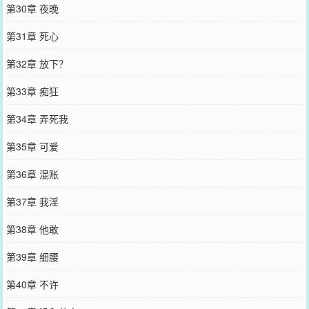
第30章 夜晚
第31章 死心
第32章 放下？
第33章 痴狂
第34章 弄死我
第35章 可爱
第36章 混账
第37章 我淫
第38章 他敢
第39章 细腰
第40章 不许