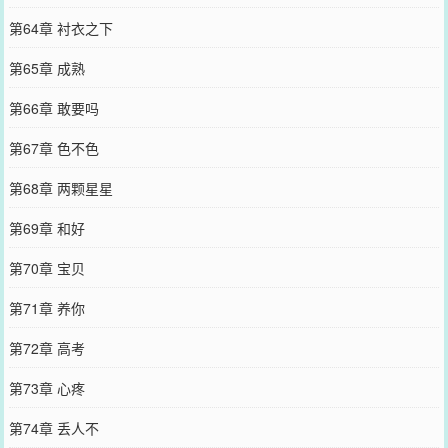
第64章 衬衣之下
第65章 成熟
第66章 敢要吗
第67章 色不色
第68章 两颗星星
第69章 和好
第70章 宝贝
第71章 养你
第72章 高考
第73章 心疼
第74章 丢人不