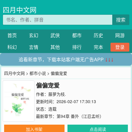
四月中文网
搜索
首页
玄幻
武侠
都市
历史
网游
科幻
言情
其他
排行
完本
登录
追看新章节，下载本站客户端无广告APP
↓↓↓
四月中文网
>
都市小说
> 偏偏宠爱
偏偏宠爱
作者：
藤萝为枝.
更新时间：2026-02-07 17:30:13
状态：连载
最新章节：
第94章 番外（江忍孟听）
加入书架
点击阅读