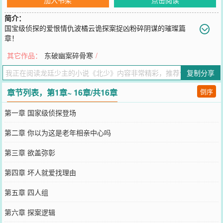
简介：
国宝级侦探的爱恨情仇波橘云诡探案捉凶粉碎阴谋的璀璨篇
章！
您要是觉得《
北少
》还不错的话请不要忘记向您QQ群和微博微信里的
其它作品：
东破幽案碎骨寒
/
朋友推荐哦！
复制分享
章节列表，第1章~ 16章/共16章
倒序
第一章 国家级侦探登场
第二章 你以为这是老年相亲中心吗
第三章 欲盖弥彰
第四章 坏人就爱找理由
第五章 四人组
第六章 探案逻辑