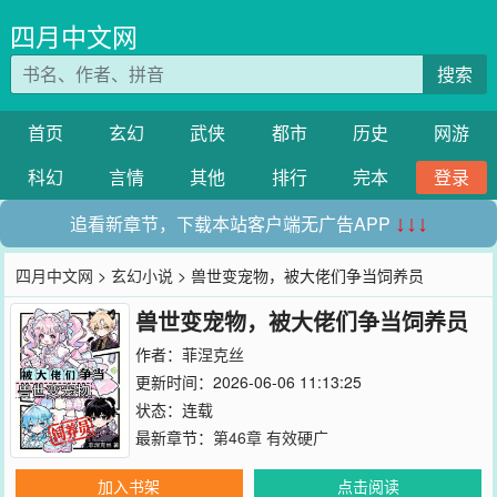
四月中文网
搜索
首页
玄幻
武侠
都市
历史
网游
科幻
言情
其他
排行
完本
登录
追看新章节，下载本站客户端无广告APP
↓↓↓
四月中文网
>
玄幻小说
> 兽世变宠物，被大佬们争当饲养员
兽世变宠物，被大佬们争当饲养员
作者：
菲涅克丝
更新时间：2026-06-06 11:13:25
状态：连载
最新章节：
第46章 有效硬广
加入书架
点击阅读