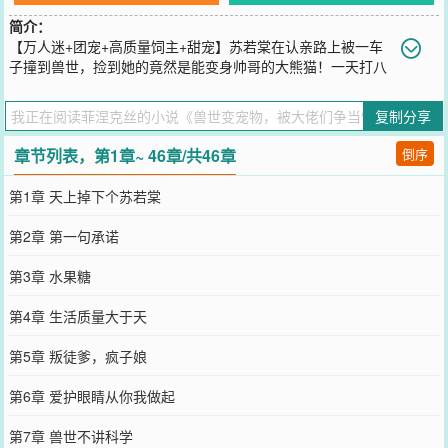
简介：
【万人迷+团宠+高质量饲主+甜宠】苏若棠在认亲路上被一车
子撞到兽世，捡到她的竟然是能变身帅哥的大熊猫！一天打八
份工的苏若棠过上了被饲养的好日子，但她的饲主好像不止一位贫穷
但上进的大熊猫是第一位饲主，皇后地位牢固且不可撼动，就是爱吃
复制分享
醋这一点让苏若棠总是觉得无奈有钱有颜的黑豹总裁就是貌美贵妃，
一身皮毛溜光水滑，凭借钞能力深得盛宠人鱼大明星温柔体贴且实在
章节列表，第1章~ 46章/共46章
倒序
貌美，就算不是毛茸茸也总会引得苏若棠侧目还有一心钻空子的狐
狸、软萌可爱的垂耳兔……窝在温柔乡里的苏若棠一转身，发现竟然
第1章 天上掉下个苏若棠
还有一整个兽世的毛茸茸等着她去宠幸！……兽人体内的狂躁因子伴
着血液流淌，会在外界刺激下随时苏醒，狂躁值飙升的最终结果是变
第2章 第一句承诺
成一只失去理智的嗜血猛兽一生都在和狂躁因子做抗争的兽人发现饲
养一只伴宠能够有效安抚狂躁因子，稳定狂躁值而灵裔种更是其中佼
第3章 水果糖
佼者就在这时，拥有史上最强安抚子能力的苏若棠出现了……
您要是觉得《
兽世变宠物，被大佬们争当饲养员
》还不错的话请不要
第4章 生活质量大于天
忘记向您QQ群和微博微信里的朋友推荐哦！
第5章 叛徒爹，疯子娘
第6章 爱护眼睛从你我做起
第7章 兽世不讲科学