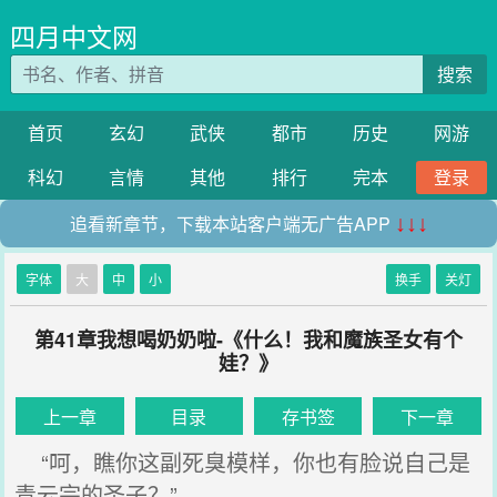
四月中文网
搜索
首页
玄幻
武侠
都市
历史
网游
科幻
言情
其他
排行
完本
登录
追看新章节，下载本站客户端无广告APP
↓↓↓
字体
大
中
小
换手
关灯
第41章我想喝奶奶啦-《什么！我和魔族圣女有个
娃？》
上一章
目录
存书签
下一章
“呵，瞧你这副死臭模样，你也有脸说自己是
青云宗的圣子？”