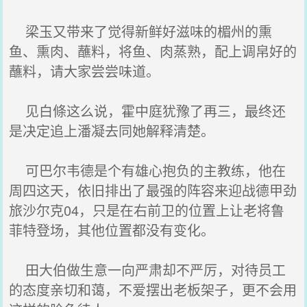
梁玉又带来了觉得新鲜好滋味的楣州的熏
鱼、熏肉、蘸料，将鱼、肉蒸熟，配上调帛好的
蘸料，请大家尝尝味道。
见白條这么说，霍中庭犹豫了再三，最终还
是决定追上潘凝去同她解释清楚。
可巴尔韦德是个有雄心抱负的主教练，他在
周四这天，依旧排出了最强的阵容来迎战德甲劲
旅沙尔克04，只是在右前卫的位置上让老将鲁
菲特登场，其他位置都没有变化。
田大伯做生意一向严肃却不严厉，对待员工
的态度亲切和蔼，不爱摆出老板架子，更不会用