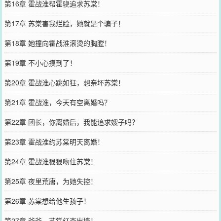
第16章 霍战淮帮霍骁追求苏棠！
第17章 苏棠害我烂脸，她就是个骗子！
第18章 她撞向霍战淮滚烫的胸膛！
第19章 不小心摸到了！
第20章 霍战淮心跳如狂，想亲坏苏棠！
第21章 霍战淮，今天有空离婚吗？
第22章 团长，你离婚后，我能追求嫂子吗？
第23章 霍战淮约苏棠明天离婚！
第24章 霍战淮狠狠吻住苏棠！
第25章 夜里荒唐，为她失控！
第26章 苏棠想给他生孩子！
第27章 爷爷，苏棠红杏出墙！