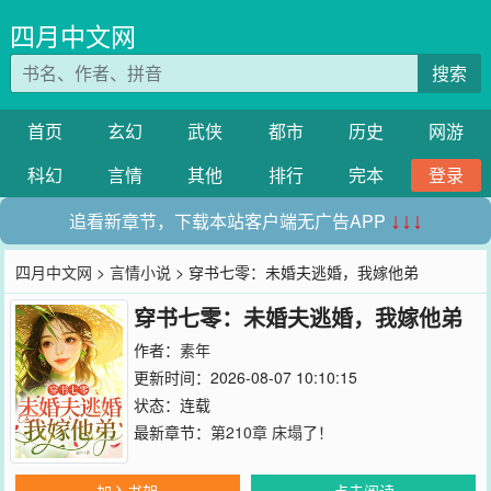
四月中文网
搜索
首页
玄幻
武侠
都市
历史
网游
科幻
言情
其他
排行
完本
登录
追看新章节，下载本站客户端无广告APP
↓↓↓
四月中文网
>
言情小说
> 穿书七零：未婚夫逃婚，我嫁他弟
穿书七零：未婚夫逃婚，我嫁他弟
作者：
素年
更新时间：2026-08-07 10:10:15
状态：连载
最新章节：
第210章 床塌了！
加入书架
点击阅读