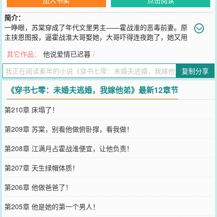
简介：
一睁眼，苏棠穿成了年代文里男主——霍战淮的恶毒前妻。原
主挟恩图报，逼霍战淮大哥娶她，大哥吓得连夜跑了，她又用
尽手段，逼着霍战淮娶了她。婚后她作天作地，搅得霍家鸡犬不宁，
其它作品：
他说爱情已迟暮
/
还气死了霍爷爷，霍战淮盛怒之下，把她扔进了精神病医院。她还不
消停，跟二流子私奔，最终被卖进深山，一头栽进猪圈臭死。——苏
复制分享
棠不想被卖进深山，更不想被活活臭死。她想活着搞钱，包养小狼狗
逍遥快活。为活命，她连夜给霍战淮写信提离婚。她以为，霍战淮会
《穿书七零：未婚夫逃婚，我嫁他弟》最新12章节
迫不及待地跟她离婚，好与心上人双宿双栖。谁知，去民政局离婚那
天，向来清冷克制、高不可攀的男人，却疯了般把她堵在墙角，“离
第210章 床塌了！
婚？下辈子都别想！”——无人知晓，霍战淮和大哥一起出任务那晚，
怀里撞进来一个女人，女人细腰娇骨、活色生香，他和大哥都对她一
第209章 苏棠，别看他做俯卧撑，看我做！
见倾心。只是他已经被逼娶妻，自惭形秽，不敢痴心妄想。后来，他
才知道，夜夜入他梦的姑娘，竟是他那未曾谋面、一直厌弃的妻
第208章 江满月占霍战淮便宜，让他负责！
子……
您要是觉得《
穿书七零：未婚夫逃婚，我嫁他弟
》还不错的话请不要
第207章 天生绿帽体质！
忘记向您QQ群和微博微信里的朋友推荐哦！
第206章 他做爸爸了！
第205章 他是她的第一个男人！