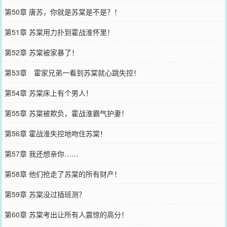
第50章 唐苏，你就是苏棠是不是？！
第51章 苏棠用力扑到霍战淮怀里！
第52章 苏棠被家暴了！
第53章 霍家兄弟一看到苏棠就心跳失控！
第54章 苏棠床上有个男人！
第55章 苏棠被欺负，霍战淮霸气护妻！
第56章 霍战淮失控地吻住苏棠！
第57章 我还想亲你……
第58章 他们抢走了苏棠的所有财产！
第59章 苏棠没过插班测？
第60章 苏棠考出让所有人震惊的高分！