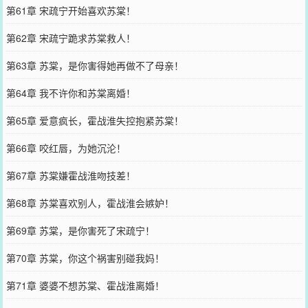
第61章 宋疏宁开始喜欢苏棠！
第62章 宋疏宁跪求苏棠救人！
第63章 苏棠，是你害得她再做不了母亲！
第64章 我不许你和苏棠离婚！
第65章 爱意疯长，霍战淮失控抱紧苏棠！
第66章 咬红唇，为她沉沦！
第67章 苏棠嫌霍战淮吻技差！
第68章 苏棠喜欢别人，霍战淮会嫉妒！
第69章 苏棠，是你害死了宋疏宁！
第70章 苏棠，你这个祸害别碰我妈！
第71章 婆婆不想苏棠、霍战淮离婚！