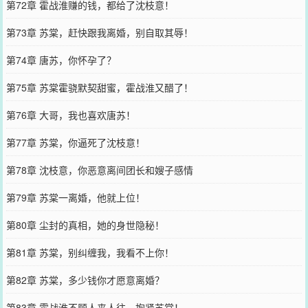
第72章 霍战淮赚的钱，都给了沈枝意！
第73章 苏棠，赶快跟我离婚，别自取其辱！
第74章 唐苏，你怀孕了？
第75章 苏棠霍骁默契甜蜜，霍战淮又醋了！
第76章 大哥，我也喜欢唐苏！
第77章 苏棠，你逼死了沈枝意！
第78章 沈枝意，你恶意离间团长和嫂子感情
第79章 苏棠一离婚，他就上位！
第80章 尘封的真相，她的身世隐秘！
第81章 苏棠，别纠缠我，我看不上你！
第82章 苏棠，多少钱你才愿意离婚？
第83章 霍战淮不顾人来人往，抱紧苏棠！