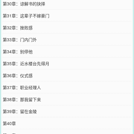
第30章：谅解书的抉择
第31章：这辈子不嫁豪门
第32章：挫败感
第33章：门内门外
第34章：别停他
第35章：近水楼台先得月
第36章：仪式感
第37章：职业经理人
第38章：那我留下来
第39章：留在金陵
第40章