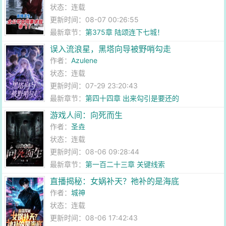
状态：连载
更新时间：08-07 00:26:55
最新章节：
第375章 陆颂连下七城！
误入流浪星，黑塔向导被野哨勾走
作者：
Azulene
状态：连载
更新时间：07-29 23:20:43
最新章节：
第四十四章 出来勾引是要还的
游戏人间：向死而生
作者：
圣垚
状态：连载
更新时间：08-06 09:28:44
最新章节：
第一百二十三章 关键线索
直播揭秘：女娲补天？祂补的是海底
作者：
城神
状态：连载
更新时间：08-06 17:42:43