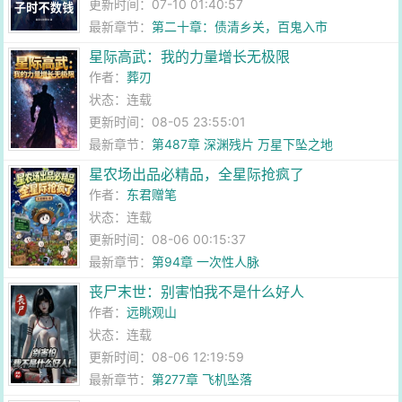
更新时间：07-10 01:40:57
最新章节：
第二十章：债清乡关，百鬼入市
星际高武：我的力量增长无极限
作者：
葬刃
状态：连载
更新时间：08-05 23:55:01
最新章节：
第487章 深渊残片 万星下坠之地
星农场出品必精品，全星际抢疯了
作者：
东君赠笔
状态：连载
更新时间：08-06 00:15:37
最新章节：
第94章 一次性人脉
丧尸末世：别害怕我不是什么好人
作者：
远眺观山
状态：连载
更新时间：08-06 12:19:59
最新章节：
第277章 飞机坠落