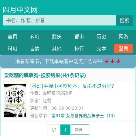
四月中文网
搜索
首页
玄幻
武侠
都市
历史
网游
科幻
言情
其他
排行
完本
登录
↓↓↓
追看新章节，下载本站客户端无广告APP
爱吃糖的跳跳狗-搜索结果(共1条记录)
[科幻]手握小可怜剧本，反杀不过分吧？
作者：
爱吃糖的跳跳狗
状态：连载
更新时间：06-09 00:23:01
最新章节：
第91章 女尊世界的战神亲王（10）
1/1
1