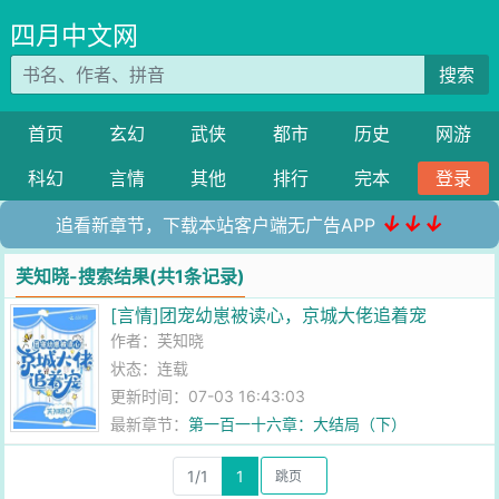
四月中文网
搜索
首页
玄幻
武侠
都市
历史
网游
科幻
言情
其他
排行
完本
登录
↓↓↓
追看新章节，下载本站客户端无广告APP
芙知晓-搜索结果(共1条记录)
[言情]团宠幼崽被读心，京城大佬追着宠
作者：
芙知晓
状态：连载
更新时间：07-03 16:43:03
最新章节：
第一百一十六章：大结局（下）
1/1
1