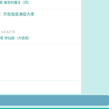
2章 暴怒的獬豸（四）
射：开局我是满级大佬
4:42:16
9章 修仙路（大结局）