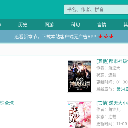
市
历史
网游
科幻
言情
其
↓↓↓
追看新章节，下载本站客户端无广告APP
[其他]都市神
作者：
萧逆天
状态：连载
更新时间：01-30 1
最新章节：
第54
震惊全球
[言情]逆天大
作者：
萧锦儿.
状态：连载
更新时间：11-09 1