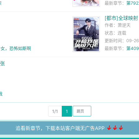
宗
最新章节：
第79
[都市]全球映
作者：
萧逆天
状态：连载
更新时间：09-26 0
个少女，恐怖如斯啊
最新章节：
第40
嚣张
我
1/1
1
↓↓↓
追看新章节，下载本站客户端无广告APP