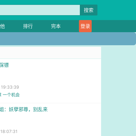
搜索
他
排行
完本
登录
级保镖
9:33:39
章 一个机会
小姐：妖孽邪尊，别乱来
8:07:31