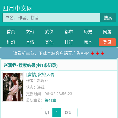
四月中文网
搜索
首页
玄幻
武侠
都市
历史
网游
科幻
言情
其他
排行
完本
登录
↓↓↓
追看新章节，下载本站客户端无广告APP
赵澜乔-搜索结果(共1条记录)
[言情]贪她入骨
作者：
赵澜乔
状态：连载
更新时间：06-02 23:56:23
最新章节：
第41章
1/1
1