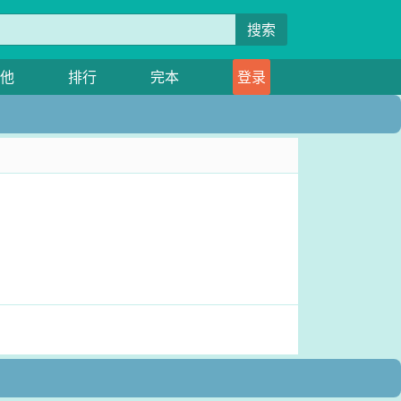
搜索
他
排行
完本
登录