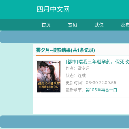
四月中文网
首页
玄幻
武侠
都
雾夕月-搜索结果(共1条记录)
[都市]喂我三年避孕药，假死
作者：
雾夕月
状态：连载
更新时间：06-30 22:09:55
最新章节：
第105章再香一口